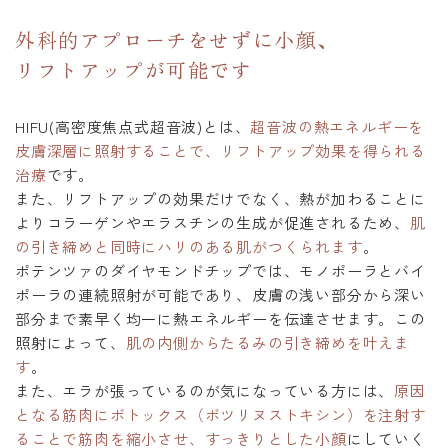
外科的アプローチをせずに小顔、
リフトアップが可能です
HIFU(高密度焦点式超音波)とは、
超音波の熱エネルギーを
皮膚深層に照射することで、リフトアップ効果を得られる
治療
です。
また、リフトアップの効果だけでなく、熱が加わることに
よりコラーゲンやエラスチンの生成が促進されるため、
肌
の引き締めと同時にハリのある肌がつくられます
。
ポテンツァのダイヤモンドチップでは、モノポーラとバイ
ポーラの連続照射が可能であり、皮膚の浅い部分から深い
部分まで素早く均一に熱エネルギーを伝達させます。この
照射によって、
肌の内側からたるみの引き締めを叶えま
す
。
また、エラが張っているのが気になっている方には、
原因
となる筋肉にボトックス（ボツリヌストキシン）を注射す
ることで筋肉を縮小させ、すっきりとした小顔
にしていく