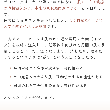
ゼロマークは、色で“隠す”のではなく、
肌の凹凸や質感
に直接働きかけ、本来の肌状態に近づける
ことを目指しま
す。
色素によるリスクを最小限に抑え、
より自然な仕上がり
と安心感を追求した施術
です。
一方でアートメイクは肌の色に近い専用の色素（イン
ク）を皮膚に注入して、妊娠線や肉割れを周囲の肌と馴
染ませるといった方法になります。 消したり、薄めた
りするというよりは”隠す”という方法になるため、
時間が経つと色素が変色する可能性ある
色の定着ムラがあり肌に違和感が出る可能性がある
周囲の肌と完全に馴染まない可能性がある
といったリスクが伴います。