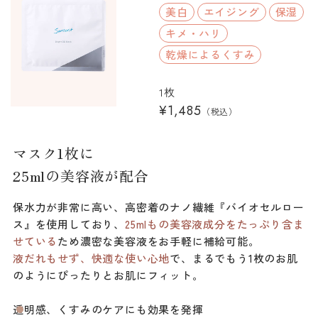
美白
エイジング
保湿
キメ・ハリ
乾燥によるくすみ
1枚
¥1,485
（税込）
マスク1枚に
25mlの美容液が配合
保水力が非常に高い、高密着のナノ繊維『バイオセルロー
ス』を使用しており、
25mlもの美容液成分をたっぷり含ま
せている
ため濃密な美容液をお手軽に補給可能。
液だれもせず、快適な使い心地
で、まるでもう1枚のお肌
のようにぴったりとお肌にフィット。
透明感、くすみのケアにも効果を発揮