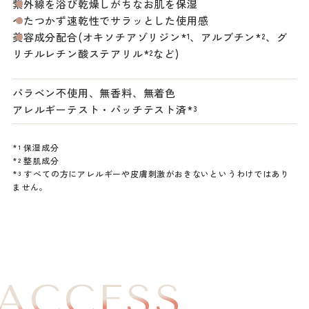
紫外線を浴び乾燥しがちなお肌を保湿
べたつかず速乾性でサラッとした使用感
美容成分配合(オキソチアゾリジン*¹、アルブチン*²、グ
リチルレチン酸ステアリル*²など)
パラベン不使用、無香料、無着色
アレルギーテスト・パッチテスト済*³
*¹ 保湿成分
*² 整肌成分
*³ すべての方にアレルギーや皮膚刺激がおきないというわけではあり
ません。
ACCESS